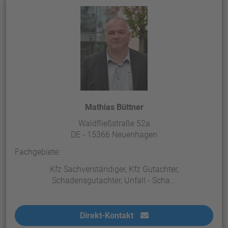
powered by
Usercentrics Consent
Management Platform
&
eRecht24
Mathias Büttner
Waldfließstraße 52a
DE - 15366 Neuenhagen
Fachgebiete:
Kfz Sachverständiger, Kfz Gutachter,
Schadensgutachter, Unfall.- Scha...
Direkt-Kontakt