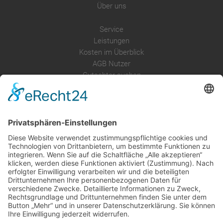
Über uns
Service
Leistungen
Kosten im Überblick
AGB Nutzer
Gutachter suchen
Gutachter Blog
Auftragsbörse
Anfrage
Presse
Partner: Der DGuSV
als Gutachter eintragen
Infos für Suchende