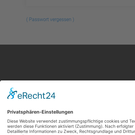
( Passwort vergessen )
Kontakt
Service
Impressum
Leistung
AGB Gutachter
Kosten i
Datenschutz
AGB Nutz
Cookie-Einstellungen
Gutachte
Über uns
Gutachte