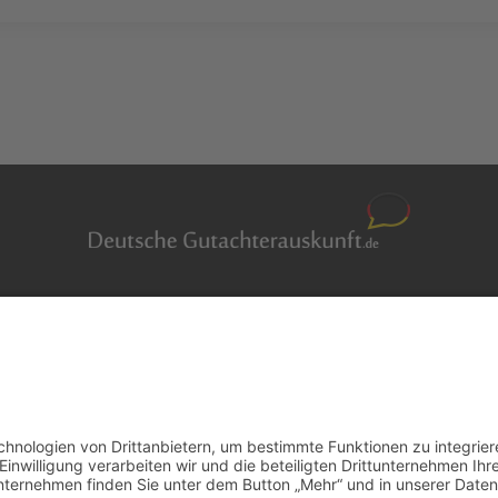
Auftragsbörse
en
Anfrage
m Überblick
Presse
er
Partner: Der DGuSV
r suchen
als Gutachter eintragen
r Blog
Infos für Suchende