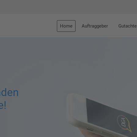
Home
Auftraggeber
Gutachte
nden
e!