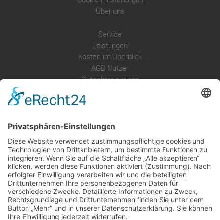
Cookie-Einstellungen
Über uns
Service
Leistungen
Kosten im Überblick
AGB Nutzer
Gutachter suchen
Gutachter Blog
Auftragsbörse
Anfrage
Presse
Partner: Der DGuSV
als Gutachter eintragen
Infos für Suchende