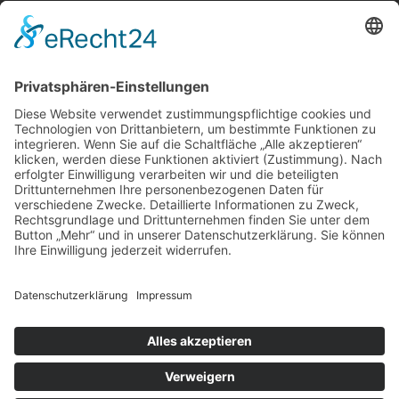
Über uns
Service
Leistungen
Kosten im Überblick
AGB Nutzer
Gutachter suchen
Gutachter Blog
Auftragsbörse
Anfrage
Presse
Partner: Der DGuSV
als Gutachter eintragen
Infos für Suchende