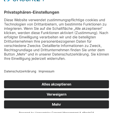
Auftragsbörse
Anfrage
Presse
Partner: Der DGuSV
als Gutachter eintragen
Infos für Suchende
© 2026 | www.deutsche-gutachterauskunft.de | Alle Rechte vorbehalten