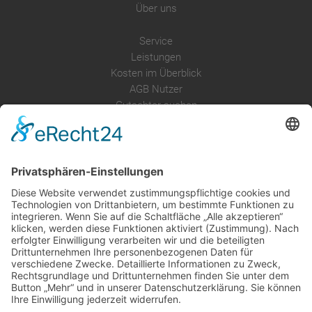
Über uns
Service
Leistungen
Kosten im Überblick
AGB Nutzer
Gutachter suchen
Gutachter Blog
Auftragsbörse
Anfrage
Presse
Partner: Der DGuSV
als Gutachter eintragen
Infos für Suchende