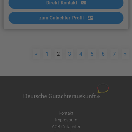
Direkt-Kontakt
zum Gutachter-Profil
«
1
2
3
4
5
6
7
»
Kontakt
Impressum
AGB Gutachter