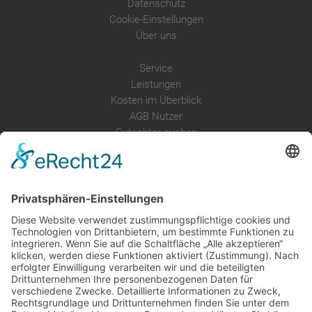
Datenschutz
Cookie-Einstellungen
Über uns
Service
Leistungen
Kosten im Überblick
AGB Nutzer
Gutachter suchen
Gutachter Blog
Auftragsbörse
Anfrage
Presse
Partner: Der DGuSV
als Gutachter eintragen
Infos für Suchende