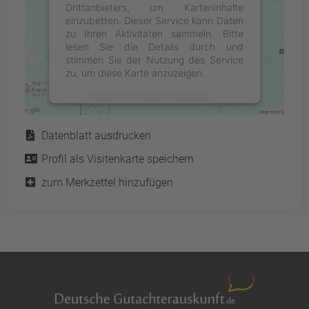
Drittanbieters, um Karteninhalte
einzubetten. Dieser Service kann Daten
zu Ihren Aktivitäten sammeln. Bitte
lesen Sie die Details durch und
stimmen Sie der Nutzung des Service
zu, um diese Karte anzuzeigen.
Mehr Informationen
Service
Datenblatt ausdrucken
Akzeptieren
Profil als Visitenkarte speichern
powered by
Usercentrics Consent
Management Platform
&
eRecht24
zum Merkzettel hinzufügen