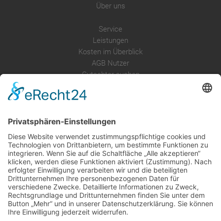
Über uns
Service
Leistungen
Kosten im Überblick
AGB Nutzer
Gutachter suchen
Gutachter Blog
Auftragsbörse
Anfrage
Presse
Partner: Der DGuSV
als Gutachter eintragen
Infos für Suchende