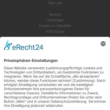
Über uns
Service
Leistungen
Kosten im Überblick
AGB Nutzer
Gutachter suchen
Gutachter Blog
Auftragsbörse
Anfrage
Presse
Partner: Der DGuSV
als Gutachter eintragen
Infos für Suchende