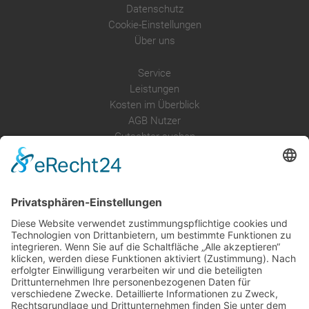
Datenschutz
Cookie-Einstellungen
Über uns
Service
Leistungen
Kosten im Überblick
AGB Nutzer
Gutachter suchen
Gutachter Blog
Auftragsbörse
Anfrage
Presse
Partner: Der DGuSV
als Gutachter eintragen
Infos für Suchende