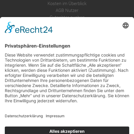
Kosten im Überblick
AGB Nutzer
Gutachter suchen
Gutachter Blog
Auftragsbörse
Anfrage
Presse
Partner: Der DGuSV
als Gutachter eintragen
Infos für Suchende