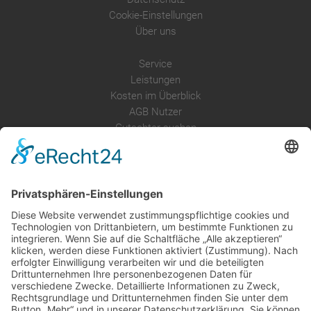
Cookie-Einstellungen
Über uns
Service
Leistungen
Kosten im Überblick
AGB Nutzer
Gutachter suchen
Gutachter Blog
Auftragsbörse
Anfrage
Presse
Partner: Der DGuSV
als Gutachter eintragen
Infos für Suchende