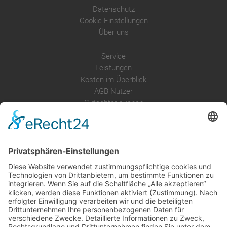
Datenschutz
Cookie-Einstellungen
Über uns
Service
Leistungen
Kosten im Überblick
AGB Nutzer
Gutachter suchen
Gutachter Blog
Auftragsbörse
Anfrage
Presse
Partner: Der DGuSV
als Gutachter eintragen
Infos für Suchende