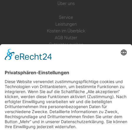
Über uns
Service
Leistungen
Kosten im Überblick
AGB Nutzer
Gutachter suchen
Gutachter Blog
Auftragsbörse
Anfrage
Presse
Partner: Der DGuSV
als Gutachter eintragen
Infos für Suchende