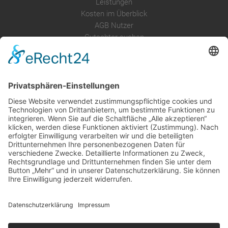
Leistungen
Kosten im Überblick
AGB Nutzer
Gutachter suchen
Gutachter Blog
Auftragsbörse
Anfrage
Presse
Partner: Der DGuSV
als Gutachter eintragen
Infos für Suchende