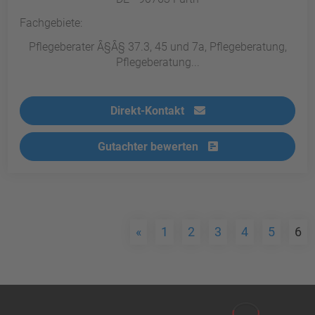
Fachgebiete:
Pflegeberater Â§Â§ 37.3, 45 und 7a, Pflegeberatung,
Pflegeberatung...
Direkt-Kontakt
Gutachter bewerten
«
1
2
3
4
5
6