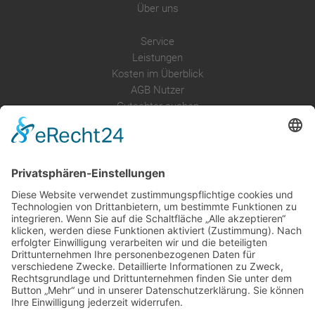
Über uns
Service
Leistungen
Kosten im Überblick
AGB Nutzer
Gutachter suchen
Gutachter Blog
Auftragsbörse
Anfrage
Presse
Partner: Der DGuSV
als Gutachter eintragen
Infos für Suchende