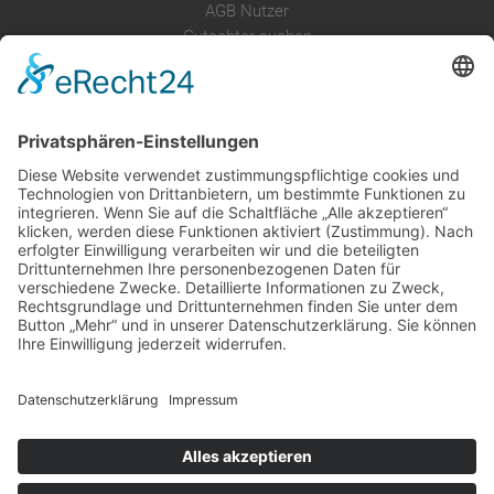
AGB Nutzer
Gutachter suchen
Gutachter Blog
Auftragsbörse
Anfrage
Presse
Partner: Der DGuSV
als Gutachter eintragen
Infos für Suchende