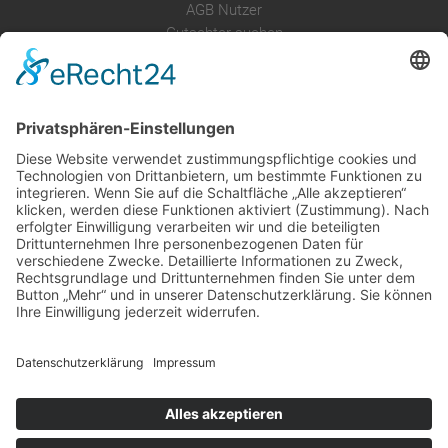
AGB Nutzer
Gutachter suchen
Gutachter Blog
Auftragsbörse
Anfrage
Presse
Partner: Der DGuSV
als Gutachter eintragen
Infos für Suchende