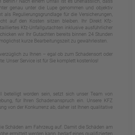
 Berlin? Nach einem Unfall ist es unerlässlich, dass
chter genau unter die Lupe genommen und objektiv
nt als Regulierungsgrundlage für die Versicherungen,
icht auf den Kosten sitzen bleiben. Ihr Direkt Kfz-
tailliertes Kfz-Unfallgutachten inklusive ausführlicher
chicken wir Ihr Gutachten bereits binnen 24 Stunden
möglichst kurze Bearbeitungszeit zu gewährleisten.
verzüglich zu Ihnen – egal ob zum Schadensort oder
: Unser Service ist für Sie komplett kostenlos!
l beteiligt worden sein, setzt sich unser Team von
gebung, für Ihren Schadenanspruch ein. Unsere KFZ
ung von der Konkurrenz ab, daher ist Ihnen qualitative
 die Schäden am Fahrzeug auf. Damit die Schäden am
he ermittelt werden kann, bedarf eines qualifizierten