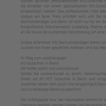
Suchen Sie einen vertrauensvollen Kfz-Gutachter in
die Schäden von einem spezialisierten Kfz-Guta
eingeschätzt werden. Das professionelle Urteil die
sodass ein fairer Preis ermittelt wird und Sie n
Sachverständiger aus Berlin ist nicht nur für ein de
fotografischer Dokumentation zuständig. Ebenso s
an Sie sowie die zuständige Versicherung, um eine 
Unsere erfahrenen Kfz-Sachverständigen fahren un
zu einer von Ihnen gewählten Adresse. Und das Beste
Ihr Weg zum unabhängigen
Kfz-Gutachten in Berlin.
Wir helfen sofort und unkompliziert
Sollten Sie unverschuldet an einem Verkehrsunfal
Direkt, als Ihr KFZ Gutachter in Berlin und Um
Gutachter setzen sich durch ihre langjährige Erfahr
und zuverlässige Beratung gesichert.
Der Unfallgegner bzw. der Verursacher kommt für
Fahrzeug beurteilt werden können und die exakte Hö