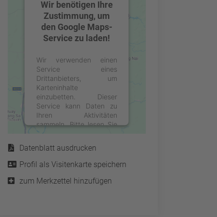
Wir benötigen Ihre
Zustimmung, um
den Google Maps-
Service zu laden!
Wir verwenden einen
Service eines
Drittanbieters, um
Karteninhalte
einzubetten. Dieser
Service kann Daten zu
Ihren Aktivitäten
sammeln. Bitte lesen Sie
Service
die Details durch und
stimmen Sie der Nutzung
Datenblatt ausdrucken
des Service zu, um diese
Karte anzuzeigen.
Profil als Visitenkarte speichern
zum Merkzettel hinzufügen
Mehr Informationen
Akzeptieren