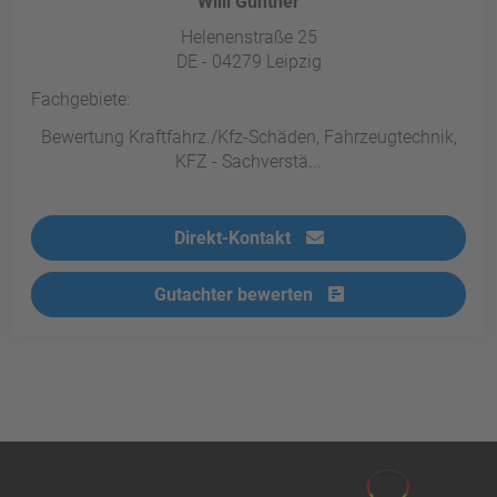
Willi Günther
Helenenstraße 25
DE - 04279 Leipzig
Fachgebiete:
Bewertung Kraftfahrz./Kfz-Schäden, Fahrzeugtechnik,
KFZ - Sachverstä...
Direkt-Kontakt
Gutachter bewerten