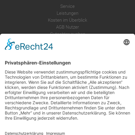
Service
Leistungen
Kosten im Überblick
AGB Nutzer
Gutachter suchen
Gutachter Blog
Auftragsbörse
Anfrage
Presse
Partner: Der DGuSV
als Gutachter eintragen
Infos für Suchende