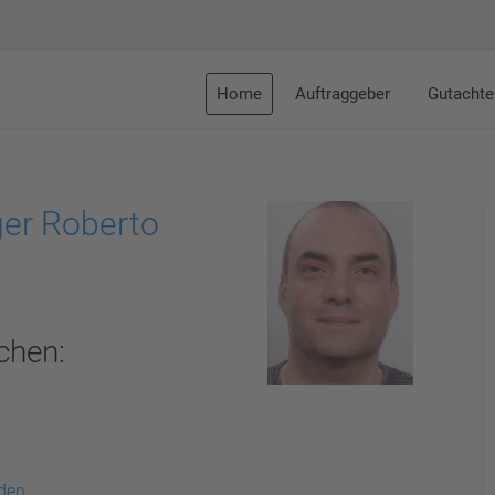
Home
Auftraggeber
Gutachte
ger Roberto
chen:
äden