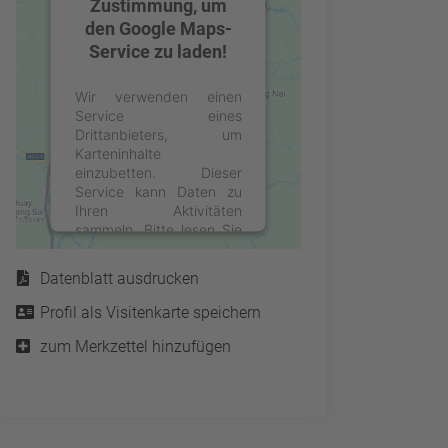
Zustimmung, um
den Google Maps-
Service zu laden!
Wir verwenden einen
Service eines
Drittanbieters, um
Karteninhalte
einzubetten. Dieser
Service kann Daten zu
Ihren Aktivitäten
sammeln. Bitte lesen Sie
Service
die Details durch und
stimmen Sie der Nutzung
Datenblatt ausdrucken
des Service zu, um diese
Karte anzuzeigen.
Profil als Visitenkarte speichern
zum Merkzettel hinzufügen
Mehr Informationen
Akzeptieren
powered by
Usercentrics