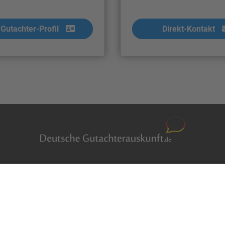
Gutachter-Profil
Direkt-Kontakt
Auftragsbörse
en
Anfrage
m Überblick
Presse
er
Partner: Der DGuSV
r suchen
als Gutachter eintragen
r Blog
Infos für Suchende