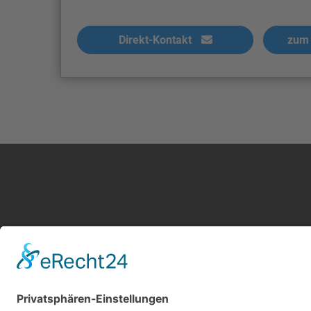
Direkt-Kontakt
zum 
Kontakt
Service
Impressum
Leistung
AGB Gutachter
Kosten i
Datenschutz
AGB Nutz
Cookie-Einstellungen
Gutachte
Über uns
Gutachte