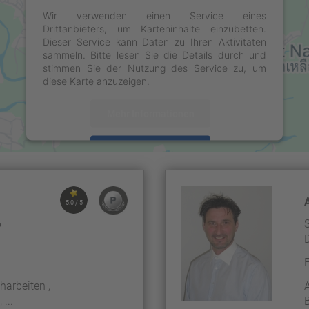
Wir verwenden einen Service eines
Drittanbieters, um Karteninhalte einzubetten.
Dieser Service kann Daten zu Ihren Aktivitäten
sammeln. Bitte lesen Sie die Details durch und
stimmen Sie der Nutzung des Service zu, um
diese Karte anzuzeigen.
Mehr Informationen
Akzeptieren
powered by
Usercentrics Consent Management
Platform
&
eRecht24
5.0 / 5
6
harbeiten ,
...