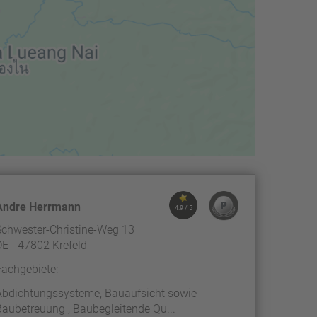
Andre Herrmann
4.9 / 5
Schwester-Christine-Weg 13
DE - 47802 Krefeld
Fachgebiete:
Abdichtungssysteme, Bauaufsicht sowie
Baubetreuung , Baubegleitende Qu...