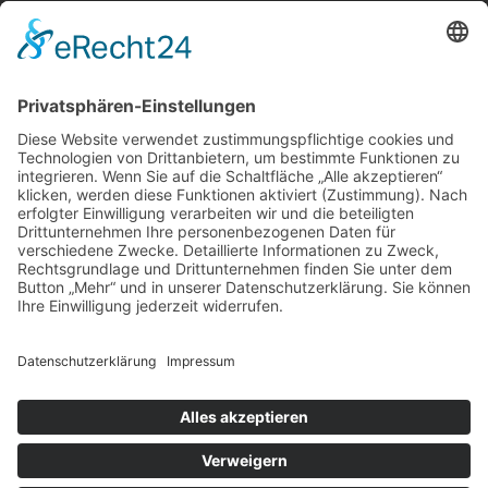
Über uns
Service
Leistungen
Kosten im Überblick
AGB Nutzer
Gutachter suchen
Gutachter Blog
Auftragsbörse
Anfrage
Presse
Partner: Der DGuSV
als Gutachter eintragen
Infos für Suchende