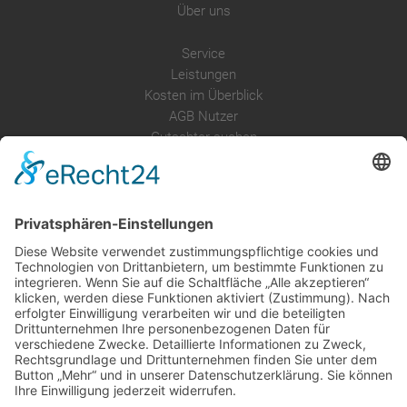
Über uns
Service
Leistungen
Kosten im Überblick
AGB Nutzer
Gutachter suchen
Gutachter Blog
Auftragsbörse
Anfrage
Presse
Partner: Der DGuSV
als Gutachter eintragen
Infos für Suchende