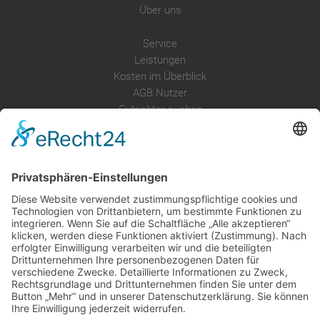
Über uns
Service
Leistungen
Kosten im Überblick
AGB Nutzer
Gutachter suchen
Gutachter Blog
Auftragsbörse
Anfrage
Presse
Partner: Der DGuSV
als Gutachter eintragen
Infos für Suchende