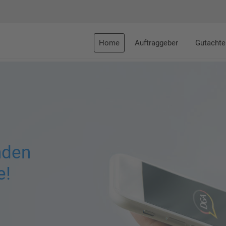
Home
Auftraggeber
Gutachte
nden
e!