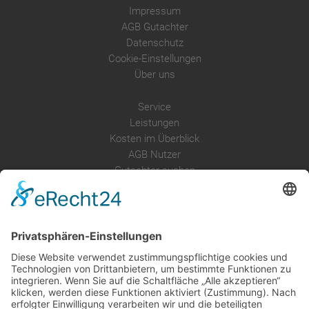
Impressum
AGB Gutachter
Datenschutz
Cookie-Einstellungen
Über uns
Service
Leistungen
Kosten im Überblick
AGB Nutzer
Gutachter suchen
Gutachter Blog
Auftragsbörse
Anfrage
Presse
Partner: Der DGuSV
als Gutachter eintragen
Infos für Suchende