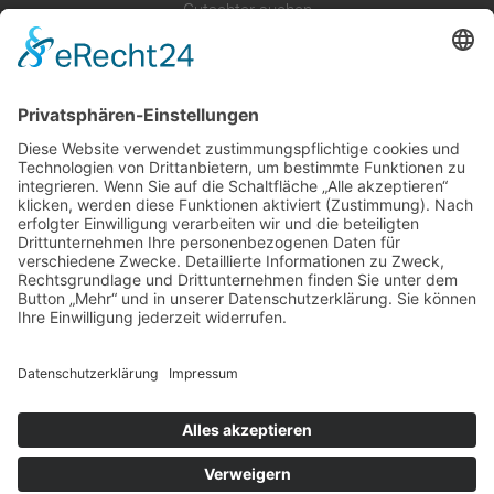
Gutachter suchen
Gutachter Blog
Auftragsbörse
Anfrage
Presse
Partner: Der DGuSV
als Gutachter eintragen
Infos für Suchende