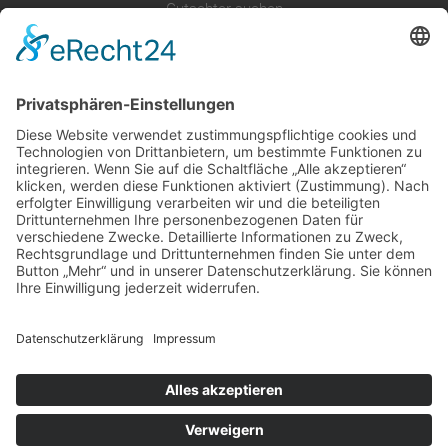
Gutachter suchen
Gutachter Blog
Auftragsbörse
Anfrage
Presse
Partner: Der DGuSV
als Gutachter eintragen
Infos für Suchende