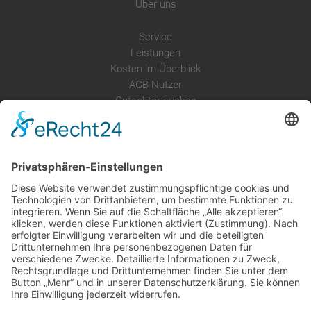
Über uns
Service
Leistungen
Kosten im Überblick
AGB Nutzer
Gutachter suchen
Gutachter Blog
Auftragsbörse
Anfrage
Presse
Partner: Der DGuSV
als Gutachter eintragen
Infos für Suchende