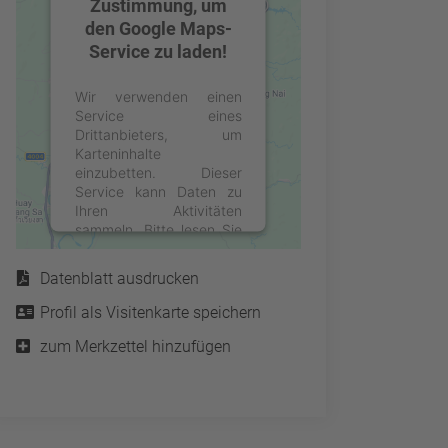
Zustimmung, um
den Google Maps-
Service zu laden!
Wir verwenden einen
Service eines
Drittanbieters, um
Karteninhalte
einzubetten. Dieser
Service kann Daten zu
Ihren Aktivitäten
sammeln. Bitte lesen Sie
Service
die Details durch und
stimmen Sie der Nutzung
Datenblatt ausdrucken
des Service zu, um diese
Karte anzuzeigen.
Profil als Visitenkarte speichern
zum Merkzettel hinzufügen
Mehr Informationen
Akzeptieren
powered by
Usercentrics