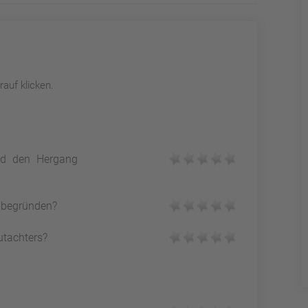
auf klicken.
und den Hergang
h begründen?
utachters?