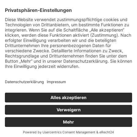
Auftragsbörse
Anfrage
Presse
Partner: Der DGuSV
als Gutachter eintragen
Infos für Suchende
© 2026 | www.deutsche-gutachterauskunft.de | Alle Rechte vorbehalten