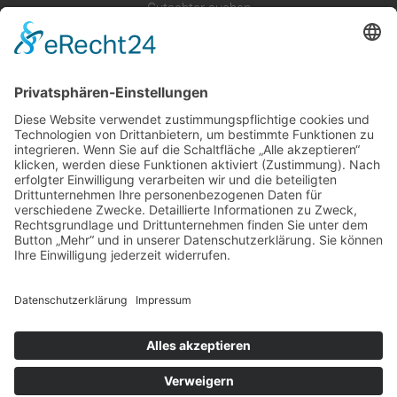
Gutachter suchen
Gutachter Blog
Auftragsbörse
Anfrage
Presse
Partner: Der DGuSV
als Gutachter eintragen
Infos für Suchende