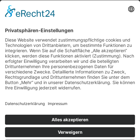
Über uns
Service
Leistungen
Kosten im Überblick
AGB Nutzer
Gutachter suchen
Gutachter Blog
Auftragsbörse
Anfrage
Presse
Partner: Der DGuSV
als Gutachter eintragen
Infos für Suchende