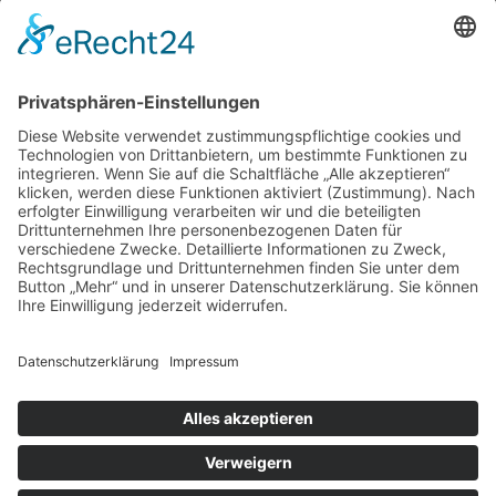
Gutachter Blog
Auftragsbörse
Anfrage
Presse
Partner: Der DGuSV
als Gutachter eintragen
Infos für Suchende