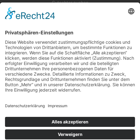
Gutachter suchen
Gutachter Blog
Auftragsbörse
Anfrage
Presse
Partner: Der DGuSV
als Gutachter eintragen
Infos für Suchende