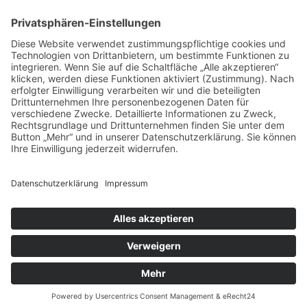
Auftragsbörse
Anfrage
Presse
Partner: Der DGuSV
als Gutachter eintragen
Infos für Suchende
© 2026 | www.deutsche-gutachterauskunft.de | Alle Rechte vorbehalten