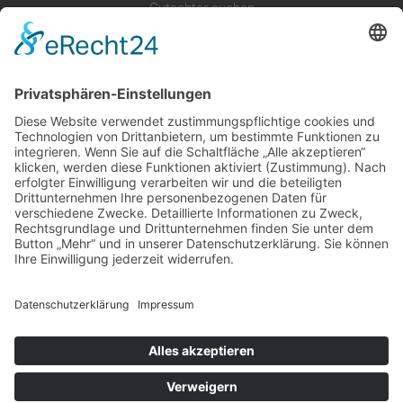
Gutachter suchen
Gutachter Blog
Auftragsbörse
Anfrage
Presse
Partner: Der DGuSV
als Gutachter eintragen
Infos für Suchende