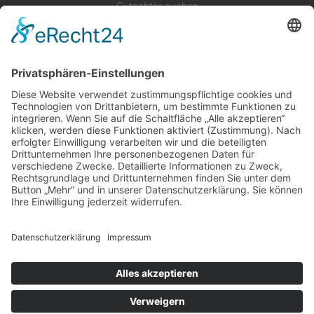
Gutachter suchen
Gutachter Blog
Auftragsbörse
Anfrage
Presse
Partner: Der DGuSV
als Gutachter eintragen
Infos für Suchende