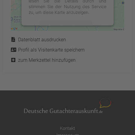
lesen Sie die Details durch und
stimmen Sie der Nutzung des Service
zu, um diese Karte anzuzeigen.
Mehr Informationen
Service
Datenblatt ausdrucken
Akzeptieren
Profil als Visitenkarte speichern
powered by
Usercentrics Consent
Management Platform
&
eRecht24
zum Merkzettel hinzufügen
Kontakt