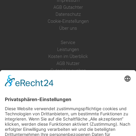
Impressum
AGB Gutachter
Datenschutz
Cookie-Einstellungen
Über uns
Service
Leistungen
Kosten im Überblick
AGB Nutzer
Gutachter suchen
Gutachter Blog
Auftragsbörse
Anfrage
Presse
Partner: Der DGuSV
als Gutachter eintragen
Infos für Suchende