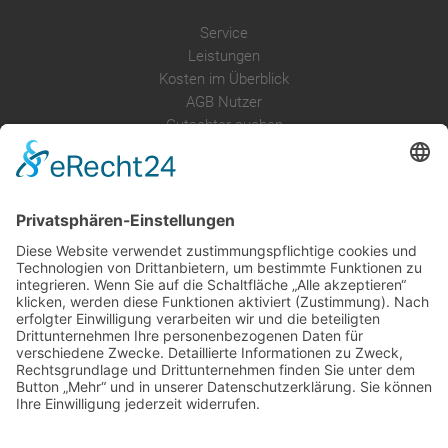
Service
Leistungen
Kosten im Überblick
AGB Nutzer
Gutachter suchen
Gutachter Blog
Auftragsbörse
Anfrage
Presse
Partner: Der DGuSV
als Gutachter eintragen
Infos für Suchende