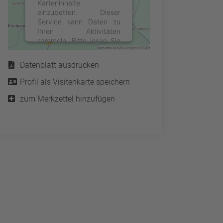
Karteninhalte
einzubetten. Dieser
Service kann Daten zu
Ihren Aktivitäten
sammeln. Bitte lesen Sie
Service
die Details durch und
stimmen Sie der Nutzung
Datenblatt ausdrucken
des Service zu, um diese
Karte anzuzeigen.
Profil als Visitenkarte speichern
zum Merkzettel hinzufügen
Mehr Informationen
Akzeptieren
powered by
Usercentrics
Consent Management
Platform
&
eRecht24