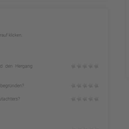
auf klicken.
und den Hergang
h begründen?
utachters?