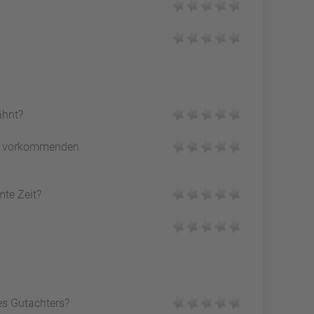
ähnt?
vorkommenden
mte Zeit?
es Gutachters?