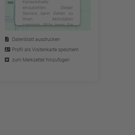
Karteninhalte
einzubetten. Dieser
Service kann Daten zu
Ihren Aktivitäten
sammeln. Bitte lesen Sie
Service
die Details durch und
stimmen Sie der Nutzung
Datenblatt ausdrucken
des Service zu, um diese
Karte anzuzeigen.
Profil als Visitenkarte speichern
zum Merkzettel hinzufügen
Mehr Informationen
Akzeptieren
powered by
Usercentrics
Consent Management
Platform
&
eRecht24