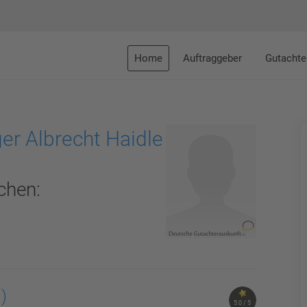
Home
Auftraggeber
Gutachte
er Albrecht Haidle
chen:
1)
5.0 / 5