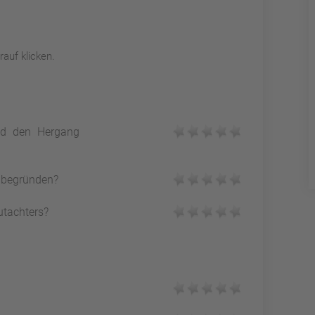
auf klicken.
und den Hergang
h begründen?
utachters?