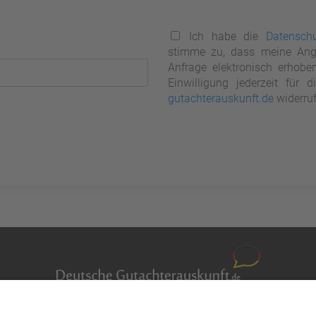
Ich habe die
Datenschu
stimme zu, dass meine Ang
Anfrage elektronisch erhobe
Einwilligung jederzeit für
gutachterauskunft.de
widerruf