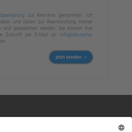
tzerklärung
zur Kenntnis genommen. Ich
aben und Daten zur Beantwortung meiner
n und gespeichert werden. Sie können Ihre
 die Zukunft per E-Mail an
info@deutsche-
en.
jetzt senden