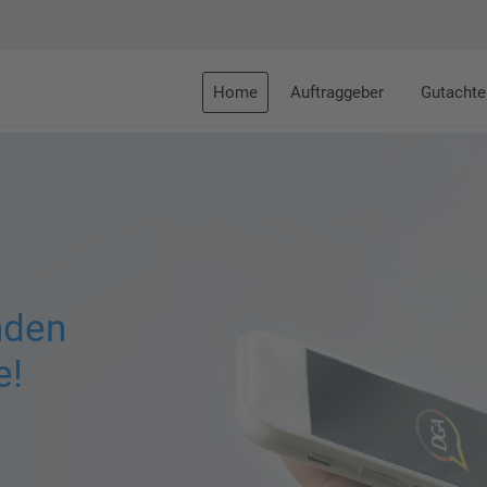
Home
Auftraggeber
Gutachte
nden
e!