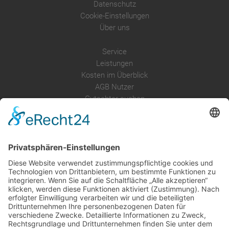
Datenschutz
Cookie-Einstellungen
Über uns
Service
Leistungen
Kosten im Überblick
AGB Nutzer
Gutachter suchen
Gutachter Blog
Auftragsbörse
Anfrage
Presse
Partner: Der DGuSV
als Gutachter eintragen
Infos für Suchende