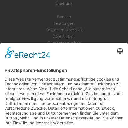
Über uns
Service
Leistungen
Kosten im Überblick
AGB Nutzer
Gutachter suchen
Gutachter Blog
Auftragsbörse
Anfrage
Presse
Partner: Der DGuSV
als Gutachter eintragen
Infos für Suchende